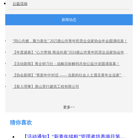
公益活动
新闻动态
“同心共燃，聚力新生” 2025唐山市青年民营企业家协会年会圆满结束！
【年度盛典】“心力带领·商业向善”2024唐山市青年民营企业家协会年会盛大召开
【活动新闻】青企研习社：战略目标解码共创公益沙龙圆满落幕！
【协会新闻】“青新年中对话 —— 当新的社会人士遇见青年企业家” 跨界交流沙龙活动 圆满结束
【新入理事】唐山景行建筑工程有限公司
更多>>
猜你喜欢
【活动通知】“新青年续航”管理者培养项目第三期——情绪洞察与高情商管理