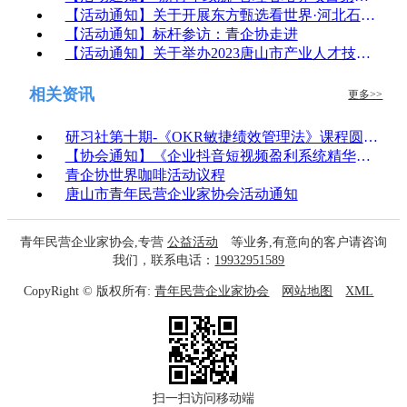
【活动通知】关于开展东方甄选看世界·河北石家庄正定直播专场活动选品推荐工作的通知
【活动通知】标杆参访：青企协走进
【活动通知】关于举办2023唐山市产业人才技术项目对接会的通知
相关资讯
更多>>
研习社第十期-《OKR敏捷绩效管理法》课程圆满结束！
【协会通知】《企业抖音短视频盈利系统精华班》培训课程开课啦！
青企协世界咖啡活动议程
唐山市青年民营企业家协会活动通知
青年民营企业家协会,专营
公益活动
等业务,有意向的客户请咨询
我们，联系电话：
19932951589
CopyRight © 版权所有:
青年民营企业家协会
网站地图
XML
扫一扫访问移动端